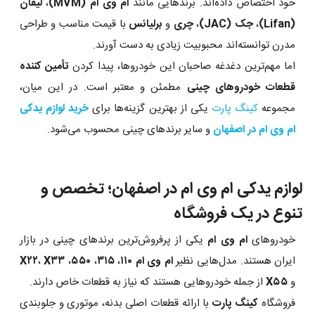
خود اختصاص داده‌اند. برندهایی مانند
ام وی ام (MVM)
،
لیفان
(Lifan)
،
جک (JAC)
،
چری
و
برلیانس
با قیمت مناسب و طراحی
مدرن توانسته‌اند محبوبیت زیادی به دست آورند.
اما مهم‌ترین دغدغه صاحبان این خودروها، پیدا کردن
تأمین کننده
قطعات خودروهای چینی
مطمئن و معتبر است. در این میان،
مجموعه
کینگ پارت
یکی از بهترین گزینه‌ها برای
خرید لوازم یدکی
ام وی ام در اصفهان
و سایر برندهای چینی محسوب می‌شود.
لوازم یدکی ام وی ام در اصفهان؛ تخصص و
تنوع در یک فروشگاه
خودروهای
ام وی ام
یکی از پرفروش‌ترین برندهای چینی در بازار
ایران هستند. مدل‌هایی نظیر
ام وی ام ۱۱۰
،
۳۱۵
،
۵۵۰
،
X۳۳
،
X۲۲
و
X۵۵
از جمله خودروهایی هستند که نیاز به قطعات خاص دارند.
فروشگاه
کینگ پارت
با ارائه قطعات اصلی بدنه، موتوری و جلوبندی