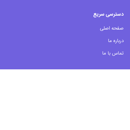
دسترسی سریع
صفحه اصلی
درباره ما
تماس با ما
مسیرهای ارتباط با ما
آدرس: اصفهان، خیابان کاوه، خیابان بهارستان شرقی جنب
بانک سپه
شماره تماس: ۰۳۱۳۴۴۴۹۹۶۷
ایمیل: info@hamidpart.com